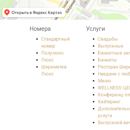
Номера
Услуги
Стандартный
Свадьбы
номер
Выпускные
Полулюкс
Банкетные за
Люкс
Банкеты
Шереметев
Ресторан Шер
Люкс
Наедине с л
Меню
WELLNESS-ЦЕ
Конференц-п
Кейтеринг
Дополнитель
услуги
Выпускной ве