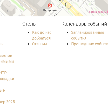
Отель
Календарь событий
Как до нас
Запланированные
добраться
события
лы
Отзывы
Прошедшие событи
еметев
юбимыми
НТР
лощадки
ные
чер 2025