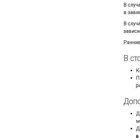
В случ
в зави
В случ
зависи
Ранние
В ст
К
П
р
Допо
Д
м
Д
в