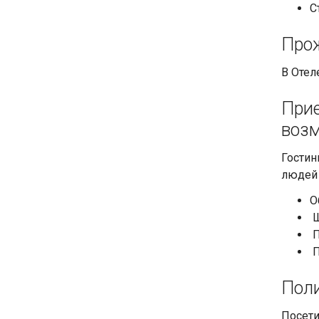
С
Про
В Отел
Прие
воз
Гостин
людей
О
Ш
П
П
Поли
Посети