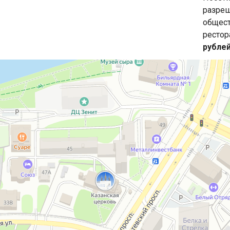
разреш
общест
рестор
рубле