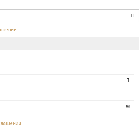
лашении
глашении